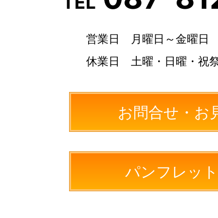
TEL
当社は、お客さまよりお預かりした個人情
れかに該当する場合を除き、個人情報を第
営業日 月曜日～金曜日
お客さまの同意がある場合
休業日 土曜・日曜・祝
お客さまが希望されるサービスを行な
る業者に対して開示する場合
お問合せ・お
法令に基づき開示することが必要であ
個人情報の安全対策
パンフレット
当社は、個人情報の正確性及び安全性確保
全の対策を講じています。