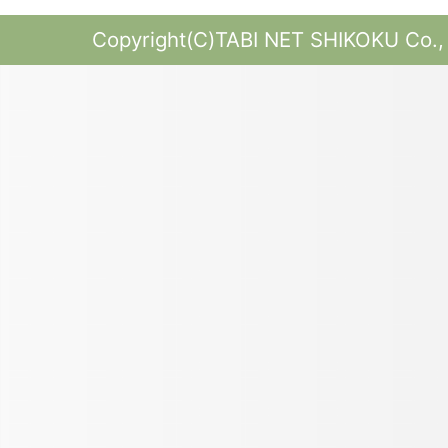
Copyright(C)TABI NET SHIKOKU Co., L
ご本人の照会
お客さまがご本人の個人情報の照会・修正
合には、ご本人であることを確認の上、対
法令、規範の遵守と見直し
当社は、保有する個人情報に関して適用さ
を遵守するとともに、本ポリシーの内容を
ます。
お問い合せ