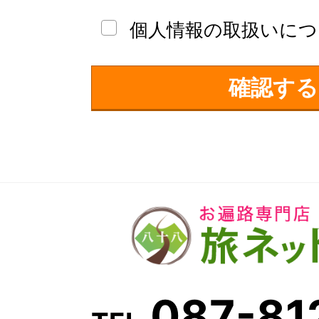
当社は、お客さまの個人情報を正確かつ最
個人情報の取扱いにつ
の不正アクセス・紛失・破損・改ざん・漏
確認する
ュリティシステムの維持・管理体制の整備
措置を講じ、安全対策を実施し個人情報の
個人情報の利用目的
お客さまからお預かりした個人情報は、当
内やご質問に対する回答として、電子メー
します。
087-81
個人情報の第三者への開示・提供の