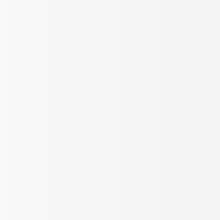
当社の個人情報の取扱に関するお問い合せ
株式会社 旅ネット四国
〒760-0003
香川県高松市西町1番20
TEL（087）812-1188
FAX（087）836-0088
Mail:info@junpai.co.jp