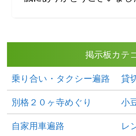
掲示板カテ
乗り合い・タクシー遍路
貸
別格２０ヶ寺めぐり
小
自家用車遍路
レ